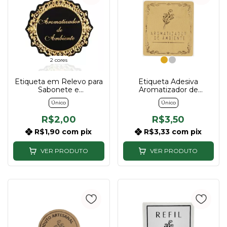
2 cores
Etiqueta em Relevo para
Etiqueta Adesiva
Sabonete e
Aromatizador de
Aromatizador
Ambiente Ouro e Prata |
Único
Único
Pacote com 10 Unidades
R$2,00
R$3,50
R$1,90
com
pix
R$3,33
com
pix
VER PRODUTO
VER PRODUTO