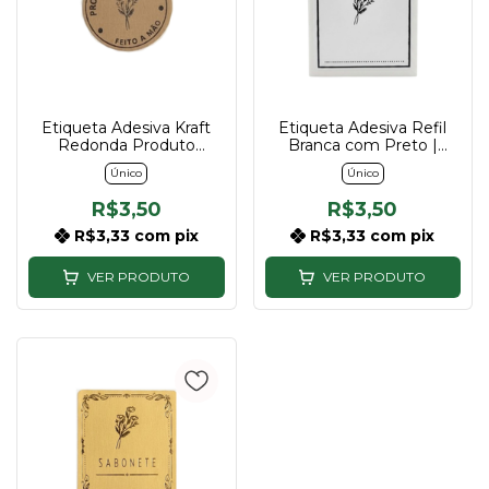
Etiqueta Adesiva Kraft
Etiqueta Adesiva Refil
Redonda Produto
Branca com Preto |
Artesanal | Pacote com
Pacote com 10 Unidades
Único
Único
10 Unidades
R$3,50
R$3,50
R$3,33
com
pix
R$3,33
com
pix
VER PRODUTO
VER PRODUTO