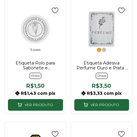
3 cores
Etiqueta Rolo para
Etiqueta Adesiva
Sabonete e
Perfume Ouro e Prata |
Aromatizador com 10
Pacote com 10 Unidades
Único
Único
unidades
R$1,50
R$3,50
R$1,43
com
pix
R$3,33
com
pix
VER PRODUTO
VER PRODUTO