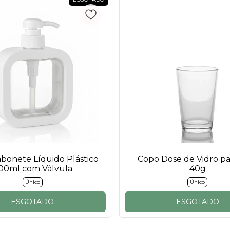
abonete Líquido Plástico
Copo Dose de Vidro pa
00ml com Válvula
40g
Único
Único
ESGOTADO
ESGOTADO