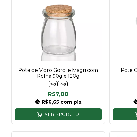
Pote de Vidro Gordi e Magri com
Pote C
Rolha 90g e 120g
90g
120g
R$7,00
R$6,65
com
pix
VER PRODUTO