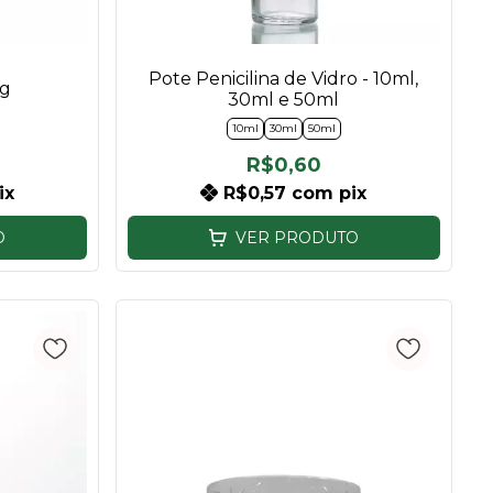
Pote Penicilina de Vidro - 10ml,
0g
30ml e 50ml
10ml
30ml
50ml
R$0,60
ix
R$0,57
com
pix
O
VER PRODUTO