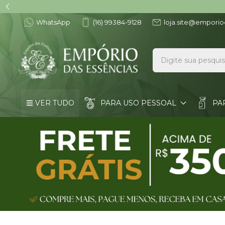
WhatsApp
(16) 99384-9128
loja.site@emporio
VER TUDO
PARA USO PESSOAL
PA
VÁLVULAS E TAMPAS
ACESSÓRIOS