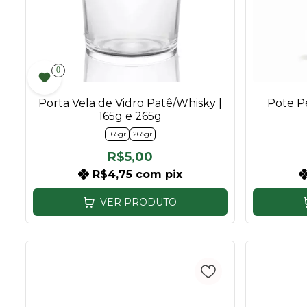
0
Porta Vela de Vidro Patê/Whisky |
Pote Pe
165g e 265g
165gr
265gr
R$5,00
R$4,75
com
pix
VER PRODUTO