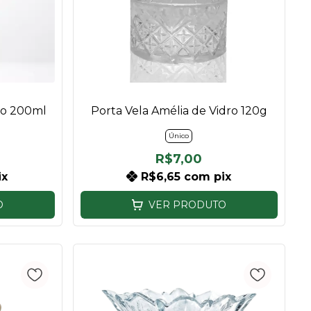
ho 200ml
Porta Vela Amélia de Vidro 120g
Único
R$7,00
ix
R$6,65
com
pix
O
VER PRODUTO