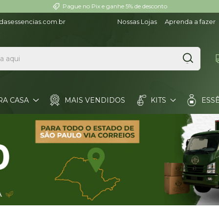
3 lojas em Ribeirão Preto (SP) desde 2000
dasessencias.com.br
Nossas Lojas
Aprenda a fazer
RA CASA
MAIS VENDIDOS
KITS
ESS
BANDEJAS
MATÉRIA-PRIMA
FORMAS