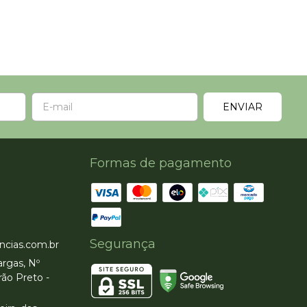
Formas de pagamento
Segurança
ncias.com.br
rgas, Nº
rão Preto -