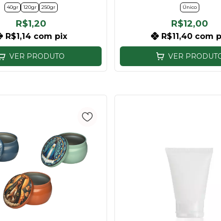
40gr
120gr
250gr
Único
R$1,20
R$12,00
R$1,14
com
pix
R$11,40
com
p
VER PRODUTO
VER PRODUT