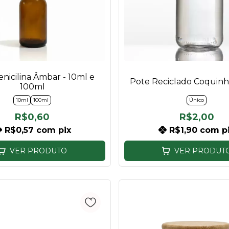
nicilina Âmbar - 10ml e
Pote Reciclado Coquin
100ml
10ml
100ml
Único
R$0,60
R$2,00
R$0,57
com
pix
R$1,90
com
p
VER PRODUTO
VER PRODUT