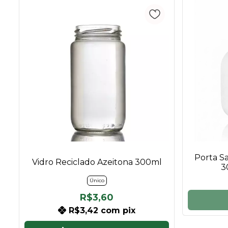
Porta S
Vidro Reciclado Azeitona 300ml
3
Único
R$3,60
R$3,42
com
pix