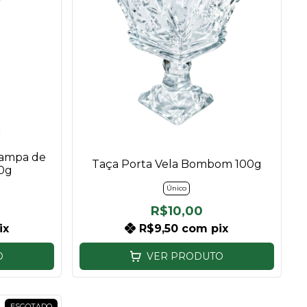
Tampa de
Taça Porta Vela Bombom 100g
20g
Único
R$10,00
ix
R$9,50
com
pix
O
VER PRODUTO
ESGOTADO