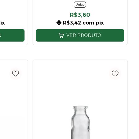
Único
R$3,60
ix
R$3,42
com
pix
O
VER PRODUTO