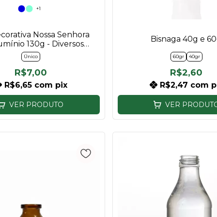
+1
ecorativa Nossa Senhora
Bisnaga 40g e 6
umínio 130g - Diversos
Modelos
Único
60gr
40gr
R$7,00
R$2,60
R$6,65
com
pix
R$2,47
com
p
VER PRODUTO
VER PRODUT