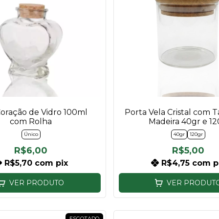
oração de Vidro 100ml
Porta Vela Cristal com 
com Rolha
Madeira 40gr e 1
Único
40gr
120gr
R$6,00
R$5,00
R$5,70
com
pix
R$4,75
com
p
VER PRODUTO
VER PRODUT
ESGOTADO