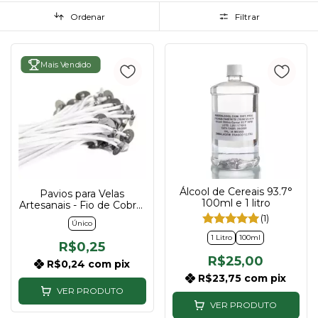
Ordenar
Filtrar
Mais Vendido
Álcool de Cereais 93.7°
Pavios para Velas
100ml e 1 litro
Artesanais - Fio de Cobre,
5B e 7B
(1)
Único
1 Litro
100ml
R$0,25
R$25,00
R$0,24
com
pix
R$23,75
com
pix
VER PRODUTO
VER PRODUTO