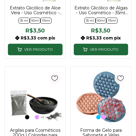
Extrato Glicólico de Aloe
Extrato Glicólico de Algas
Vera - Uso Cosmético -
- Uso Cosmético - 35ml,
35ml, 50ml e 115ml
50ml e 115ml
35 ml
50ml
115ml
35 ml
50ml
115ml
R$3,50
R$3,50
R$3,33
com
pix
R$3,33
com
pix
VER PRODUTO
VER PRODUTO
+1
Argilas para Cosméticos
Forma de Gelo para
200g | Coloridas para
Sabonete e Velas