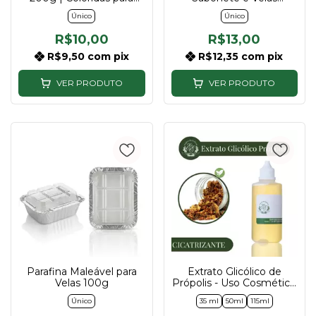
Sabonetes e Máscaras
Artesanais | Molde para
Único
Único
Mini Sabonetes e Velas
R$10,00
R$13,00
R$9,50
com
pix
R$12,35
com
pix
VER PRODUTO
VER PRODUTO
Parafina Maleável para
Extrato Glicólico de
Velas 100g
Própolis - Uso Cosmético
- 35ml, 50ml e 115ml
Único
35 ml
50ml
115ml