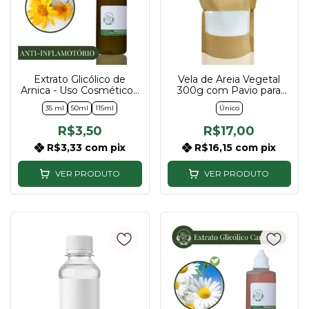
Extrato Glicólico de
Vela de Areia Vegetal
Arnica - Uso Cosmético -
300g com Pavio para
35ml, 50ml e 115ml
Velas Artesanais
35 ml
50ml
115ml
Único
R$3,50
R$17,00
R$3,33
com
pix
R$16,15
com
pix
VER PRODUTO
VER PRODUTO