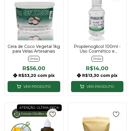
Cera de Coco Vegetal 1kg
Propilenoglicol 100ml -
para Velas Artesanais
Uso Cosmético e
Perfumaria
Único
Único
R$56,00
R$14,00
R$53,20
com
pix
R$13,30
com
pix
VER PRODUTO
VER PRODUTO
ATENÇÃO, ÚLTIMA PEÇA!