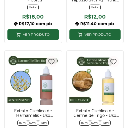
- 7 Cores
Hipossolúvel 7g - Várias
Cores
Único
Único
R$18,00
R$12,00
R$17,10
com
pix
R$11,40
com
pix
VER PRODUTO
VER PRODUTO
Extrato Glicólico de
Extrato Glicólico de
Hamamélis - Uso
Germe de Trigo - Uso
Cosmético - 35ml, 50ml e
Cosmético - 35ml, 50ml e
35 ml
50ml
115ml
35 ml
50ml
115ml
115ml
115ml