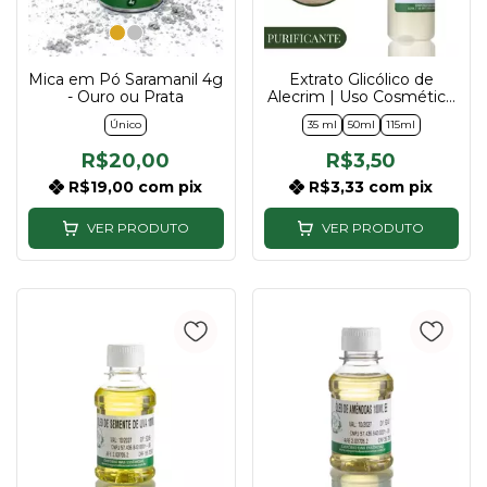
Mica em Pó Saramanil 4g
Extrato Glicólico de
- Ouro ou Prata
Alecrim | Uso Cosmético
- 35ml, 50ml e 115ml
Único
35 ml
50ml
115ml
R$20,00
R$3,50
R$19,00
com
pix
R$3,33
com
pix
VER PRODUTO
VER PRODUTO