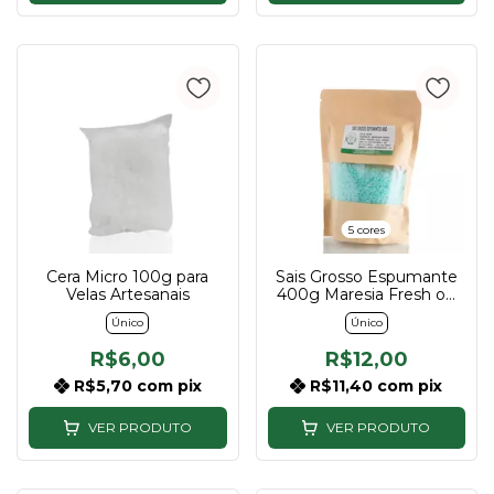
5 cores
Cera Micro 100g para
Sais Grosso Espumante
Velas Artesanais
400g Maresia Fresh ou
Capim Limão
Único
Único
R$6,00
R$12,00
R$5,70
com
pix
R$11,40
com
pix
VER PRODUTO
VER PRODUTO