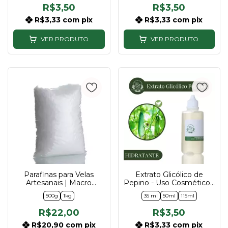
R$3,50
R$3,50
R$3,33
com
pix
R$3,33
com
pix
VER PRODUTO
VER PRODUTO
Parafinas para Velas
Extrato Glicólico de
Artesanais | Macro
Pepino - Uso Cosmético -
Lentilhada Mineral e Soja
35ml, 50ml e 115ml
500g
1kg
35 ml
50ml
115ml
Mix Eco
R$22,00
R$3,50
R$20,90
com
pix
R$3,33
com
pix