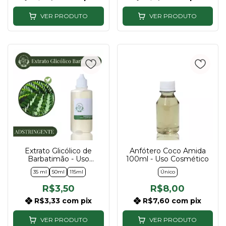
VER PRODUTO
VER PRODUTO
Extrato Glicólico de
Anfótero Coco Amida
Barbatimão - Uso
100ml - Uso Cosmético
Cosmético - 35ml, 50ml e
35 ml
50ml
115ml
Único
115ml
R$3,50
R$8,00
R$3,33
com
pix
R$7,60
com
pix
VER PRODUTO
VER PRODUTO