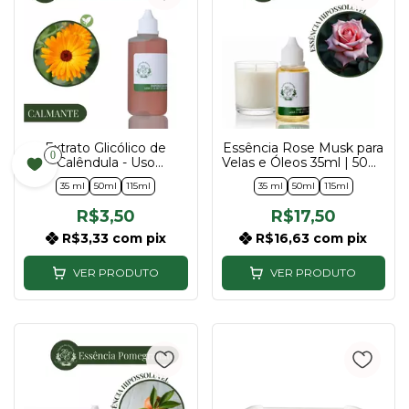
Extrato Glicólico de
Essência Rose Musk para
0
Calêndula - Uso
Velas e Óleos 35ml | 50ml
Cosmético - 35ml, 50ml e
| 115ml
35 ml
50ml
115ml
35 ml
50ml
115ml
115ml
R$3,50
R$17,50
R$3,33
com
pix
R$16,63
com
pix
VER PRODUTO
VER PRODUTO