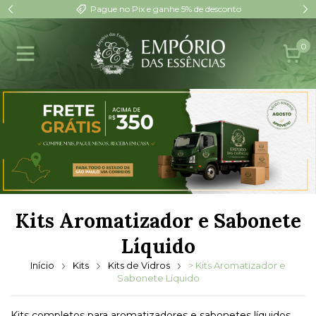
Pague no Pix e ganhe 5% de desconto
0
Kits Aromatizador e Sabonete
Líquido
Início
Kits
Kits de Vidros
> Kits Aromatizador e
Sabonete Líquido
Kits completos para aromatizadores e sabonetes líquidos.