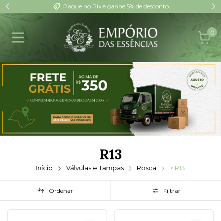
Pague no Pix e ganhe 5% de desconto
0
R13
Início
Válvulas e Tampas
Rosca
> R13
Ordenar
Filtrar