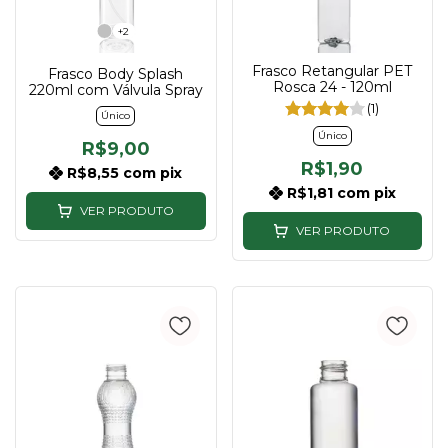
+2
Frasco Retangular PET
Frasco Body Splash
Rosca 24 - 120ml
220ml com Válvula Spray
(1)
Único
Único
R$9,00
R$1,90
R$8,55
com
pix
R$1,81
com
pix
VER PRODUTO
VER PRODUTO