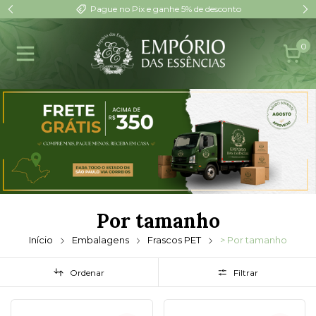
Pague no Pix e ganhe 5% de desconto
0
Por tamanho
Início
Embalagens
Frascos PET
> Por tamanho
Ordenar
Filtrar