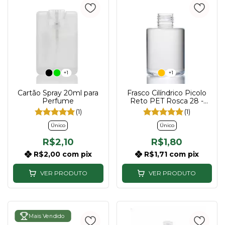
+1
+1
Cartão Spray 20ml para
Frasco Cilíndrico Picolo
Perfume
Reto PET Rosca 28 -
200ml | Transparente ou
(1)
(1)
Âmbar
Único
Único
R$2,10
R$1,80
R$2,00
com
pix
R$1,71
com
pix
VER PRODUTO
VER PRODUTO
Mais Vendido