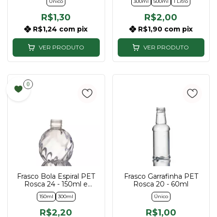
Único
300ml
500ml
1 Litro
R$1,30
R$2,00
R$1,24
com
pix
R$1,90
com
pix
VER PRODUTO
VER PRODUTO
0
Frasco Bola Espiral PET
Frasco Garrafinha PET
Rosca 24 - 150ml e
Rosca 20 - 60ml
300ml
150ml
300ml
Único
R$2,20
R$1,00