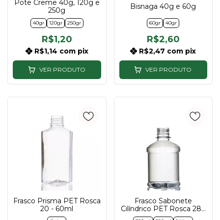
Pote Creme 40g, 120g e
Bisnaga 40g e 60g
250g
40gr
120gr
250gr
60gr
40gr
R$1,20
R$2,60
R$1,14
com
pix
R$2,47
com
pix
VER PRODUTO
VER PRODUTO
Frasco Prisma PET Rosca
Frasco Sabonete
20 - 60ml
Cilíndrico PET Rosca 28 -
300ml, 500ml e 1L