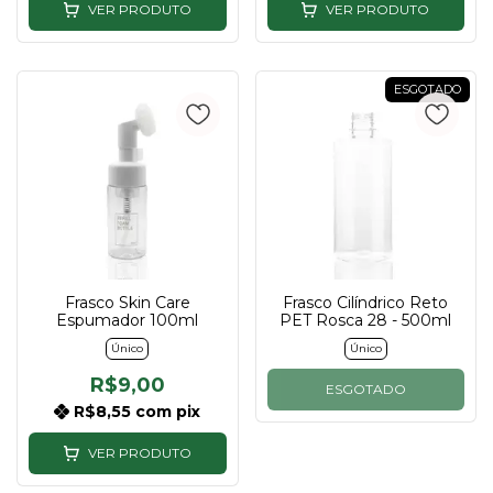
VER PRODUTO
VER PRODUTO
ESGOTADO
Frasco Skin Care
Frasco Cilíndrico Reto
Espumador 100ml
PET Rosca 28 - 500ml
Único
Único
R$9,00
ESGOTADO
R$8,55
com
pix
VER PRODUTO