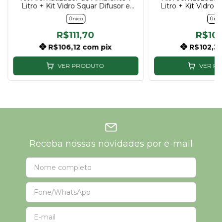
Litro + Kit Vidro Squar Difusor e
Litro + Kit Vidro 
Home Spray
Home S
Único
Únic
R$111,70
R$10
R$106,12
com
pix
R$102,3
VER PRODUTO
VER P
Receba nossas novidades por e-mail