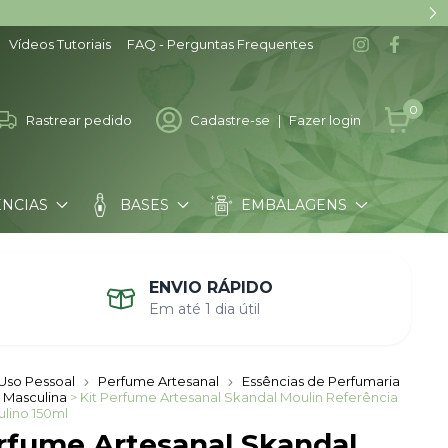
Vídeos Tutoriais
FAQ - Perguntas Frequentes
0
Rastrear pedido
Cadastre-se
|
Fazer login
ÊNCIAS
BASES
EMBALAGENS
COMO COMPRAR
ENVIO RÁPIDO
Em até 1 dia útil
Uso Pessoal
Perfume Artesanal
Essências de Perfumaria
 Masculina
> Kit Perfume Artesanal Skandal Moulin Referência
lino 150ml
erfume Artesanal Skandal