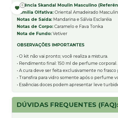
Essência Skandal Moulin Masculino (Referên
0
Família Olfativa:
Oriental Amadeirado Masculi
Notas de Saída:
Mandarina e Sálvia Esclaréia
Notas de Corpo:
Caramelo e Fava Tonka
Nota de Fundo:
Vetiver
OBSERVAÇÕES IMPORTANTES
• O kit não vai pronto; você realiza a mistura.
• Rendimento final: 150 ml de perfume corporal.
• A cura deve ser feita exclusivamente no frasco p
• Transfira para vidro somente após o perfume 
• Essências doces podem apresentar leve turb
DÚVIDAS FREQUENTES (FAQ)