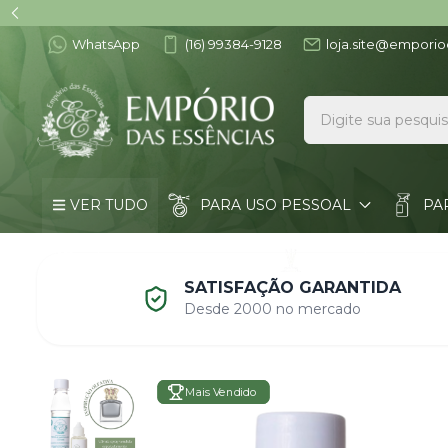
WhatsApp
(16) 99384-9128
loja.site@emporio
VER TUDO
PARA USO PESSOAL
PA
VÁLVULAS E TAMPAS
ACESSÓRIOS
SATISFAÇÃO GARANTIDA
Desde 2000 no mercado
Mais Vendido
Mais Vendido