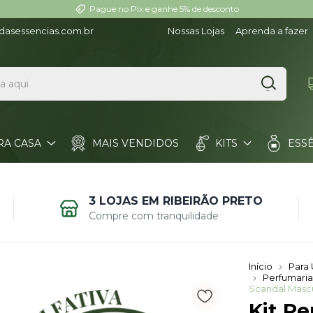
3 lojas em Ribeirão Preto (SP) desde 2000
dasessencias.com.br
Nossas Lojas
Aprenda a fazer
RA CASA
MAIS VENDIDOS
KITS
ESS
BANDEJAS
MATÉRIA-PRIMA
FORMAS
3 LOJAS EM RIBEIRÃO PRETO
Compre com tranquilidade
Início
Para 
Perfumaria
Scandal Mascu
Kit P