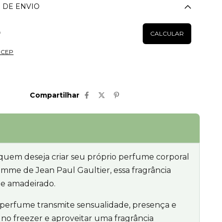
 DE ENVIO
Alterar CEP
CALCULAR
u CEP
Compartilhar
 quem deseja criar seu próprio perfume corporal
mme de Jean Paul Gaultier, essa fragrância
 e amadeirado.
perfume transmite sensualidade, presença e
o freezer e aproveitar uma fragrância