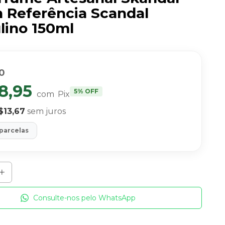
n Referência Scandal
lino 150ml
0
8,95
5% OFF
com
Pix
$13,67
sem juros
 parcelas
Consulte-nos pelo WhatsApp