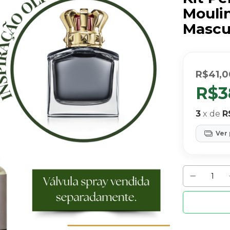
Mouli
Mascu
R$41,0
R$3
3
x de
R
Ver