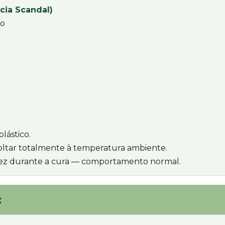
cia Scandal)
no
lástico.
voltar totalmente à temperatura ambiente.
idez durante a cura — comportamento normal.
: