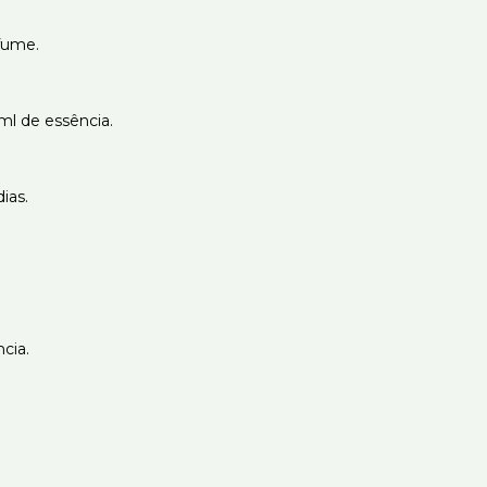
rfume.
 ml de essência.
ias.
ncia.