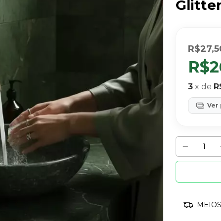
Glitte
R$27,5
R$2
3
x de
R
Ver
MEIOS