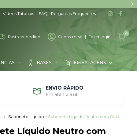
Vídeos Tutoriais
FAQ - Perguntas Frequentes
0
Rastrear pedido
Cadastre-se
|
Fazer login
ÊNCIAS
BASES
EMBALAGENS
COMO COMPRAR
ENVIO RÁPIDO
Em até 1 dia útil
s
Sabonete Líquido
> Sabonete Líquido Neutro com Glitter
ete Líquido Neutro com