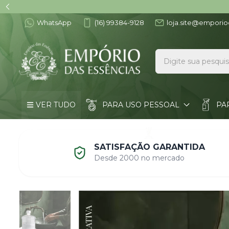
WhatsApp
(16) 99384-9128
loja.site@emporio
VER TUDO
PARA USO PESSOAL
PA
VÁLVULAS E TAMPAS
ACESSÓRIOS
SATISFAÇÃO GARANTIDA
Desde 2000 no mercado