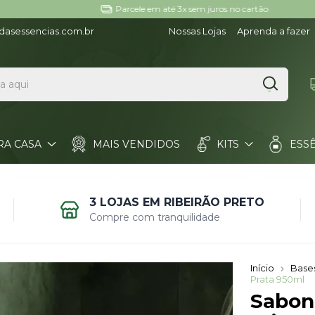
Parcele em até 3x sem juros no cartão
dasessencias.com.br
Nossas Lojas
Aprenda a fazer
RA CASA
MAIS VENDIDOS
KITS
ESS
BANDEJAS
MATÉRIA-PRIMA
FORMAS
3 LOJAS EM RIBEIRÃO PRETO
Compre com tranquilidade
Início
Base
Prata 950ml
Sabon