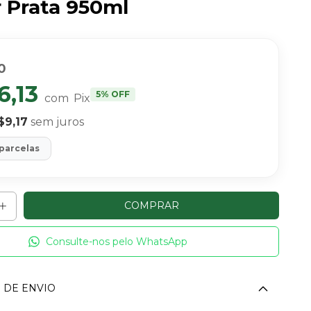
r Prata 950ml
0
6,13
5% OFF
com
Pix
$9,17
sem juros
 parcelas
Consulte-nos pelo WhatsApp
 DE ENVIO